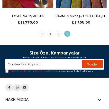
TOPLU SATIŞ RUSTİK
KARMEN MR003-B METAL BAŞLIKLI RENSO
₺11.770,00
₺1.308,00
<
1
2
3
Size Özel Kampanyalar
Hemen Kayıt Ol Fırsatlardan Önce Sen Haberdar Ol!
Gönder
Üyelik koşullarını
ve
kişisel verilerimin
korunmasını kabul ediyorum.
HAKKIMIZDA