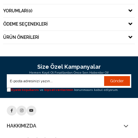
YORUMLAR
(0)
ÖDEME SEÇENEKLERI
ÜRÜN ÖNERILERI
Size Özel Kampanyalar
Hemen Kayıt Ol Fırsatlardan Önce Sen Haberdar Ol!
Gönder
Üyelik koşullarını
ve
kişisel verilerimin
korunmasını kabul ediyorum.
HAKKIMIZDA