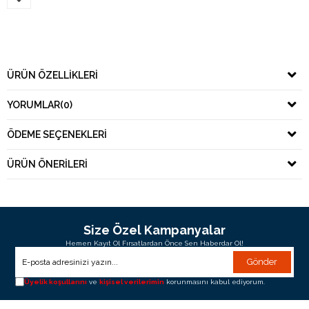
ÜRÜN ÖZELLIKLERI
YORUMLAR
(0)
ÖDEME SEÇENEKLERI
ÜRÜN ÖNERILERI
Size Özel Kampanyalar
Hemen Kayıt Ol Fırsatlardan Önce Sen Haberdar Ol!
Gönder
Üyelik koşullarını
ve
kişisel verilerimin
korunmasını kabul ediyorum.