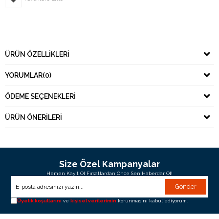
ÜRÜN ÖZELLIKLERI
YORUMLAR
(0)
ÖDEME SEÇENEKLERI
ÜRÜN ÖNERILERI
Size Özel Kampanyalar
Hemen Kayıt Ol Fırsatlardan Önce Sen Haberdar Ol!
Gönder
Üyelik koşullarını
ve
kişisel verilerimin
korunmasını kabul ediyorum.