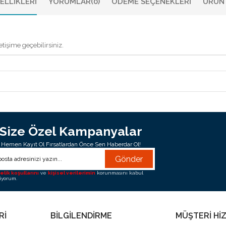
ELLIKLERI
YORUMLAR
(0)
ÖDEME SEÇENEKLERI
ÜRÜN 
tişime geçebilirsiniz.
Size Özel Kampanyalar
Hemen Kayıt Ol Fırsatlardan Önce Sen Haberdar Ol!
Gönder
elik koşullarını
ve
kişisel verilerimin
korunmasını kabul
iyorum.
Rİ
BİLGİLENDİRME
MÜŞTERİ Hİ