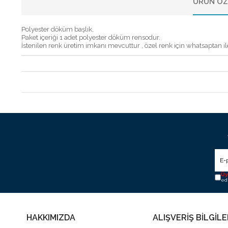
ÜRÜN ÖZ
Polyester döküm başlık,
Paket içeriği 1 adet polyester döküm rensodur.
İstenilen renk üretim imkanı mevcuttur , özel renk için whatsaptan ile
Üy
ed
HAKKIMIZDA
ALIŞVERİŞ BİLGİLE