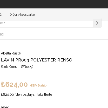
ĞI
Diğer Aksesuarlar
NSO
Abella Rustik
LAVİN PR009 POLYESTER RENSO
(PR009)
₺624,00
(KDV Dahil)
₺624,00
`den başlayan taksitlerle
RENK