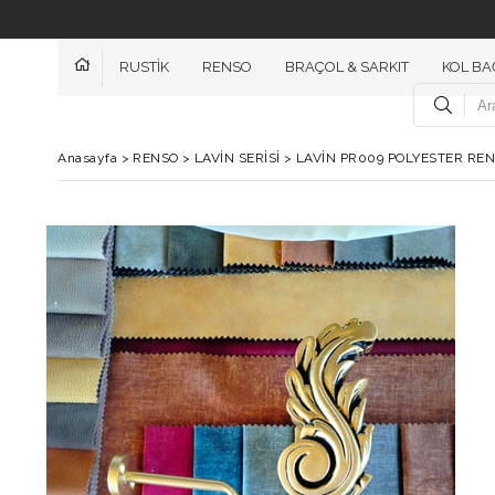
RUSTİK
RENSO
BRAÇOL & SARKIT
KOL BA
Anasayfa
>
RENSO
>
LAVİN SERİSİ
>
LAVİN PR009 POLYESTER RE