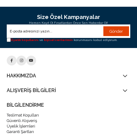
Size Özel Kampanyalar
Hemen Kayıt Ol Fırsatlardan Önce Sen Haberdar Ol!
Gönder
Üyelik koşullarını
ve
kişisel verilerimin
korunmasını kabul ediyorum.
HAKKIMIZDA
ALIŞVERİŞ BİLGİLERİ
BİLGİLENDİRME
Teslimat Koşulları
Güvenli Alışveriş
Üyelik İşlemleri
Garanti Şartları